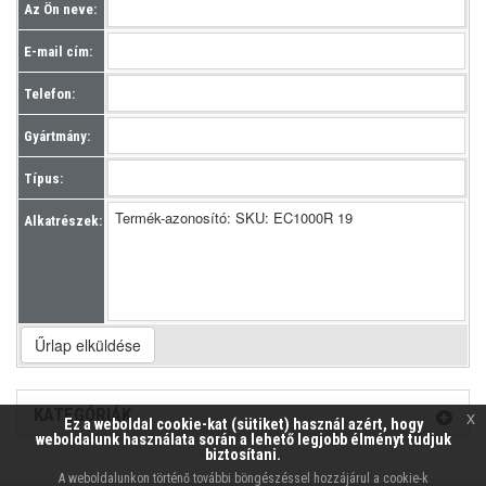
Az Ön neve:
E-mail cím:
Telefon:
Gyártmány:
Típus:
Alkatrészek:
KATEGÓRIÁK
x
Ez a weboldal cookie-kat (sütiket) használ azért, hogy
weboldalunk használata során a lehető legjobb élményt tudjuk
biztosítani.
A weboldalunkon történő további böngészéssel hozzájárul a cookie-k