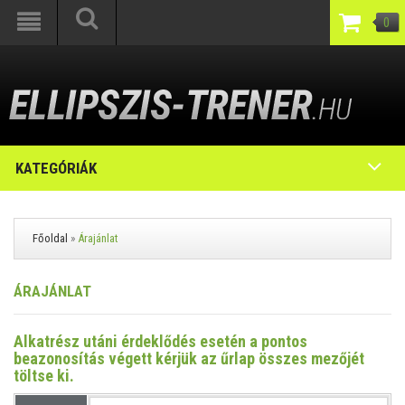
0
KATEGÓRIÁK
Főoldal
»
Árajánlat
ÁRAJÁNLAT
Alkatrész utáni érdeklődés esetén a pontos
beazonosítás végett kérjük az űrlap összes mezőjét
töltse ki.