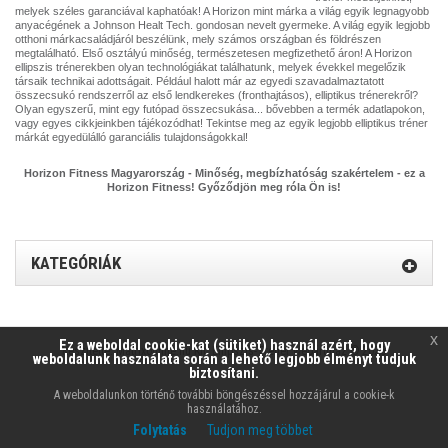
melyek széles garanciával kaphatóak! A Horizon mint márka a világ egyik legnagyobb
anyacégének a Johnson Healt Tech. gondosan nevelt gyermeke. A világ egyik legjobb
otthoni márkacsaládjáról beszélünk, mely számos országban és földrészen
megtalálható. Első osztályú minőség, természetesen megfizethető áron! A Horizon
ellipszis trénerekben olyan technológiákat találhatunk, melyek évekkel megelőzik
társaik technikai adottságait. Például halott már az egyedi szavadalmaztatott
összecsukó rendszerről az első lendkerekes (fronthajtásos), elliptikus trénerekről?
Olyan egyszerű, mint egy futópad összecsukása... bővebben a termék adatlapokon,
vagy egyes cikkjeinkben tájékozódhat! Tekintse meg az egyik legjobb elliptikus tréner
márkát egyedülálló garanciális tulajdonságokkal!
Horizon Fitness Magyarország - Minőség, megbízhatóság szakértelem - ez a
Horizon Fitness! Győződjön meg róla Ön is!
KATEGÓRIÁK
x
Ez a weboldal cookie-kat (sütiket) használ azért, hogy
Készítette:
Matrixonline.hu Kft.
Ellipszis-Tréner webáruház © 2026
weboldalunk használata során a lehető legjobb élményt tudjuk
biztosítani.
A weboldalunkon történő további böngészéssel hozzájárul a cookie-k
használatához.
Folytatás
Tudjon meg többet