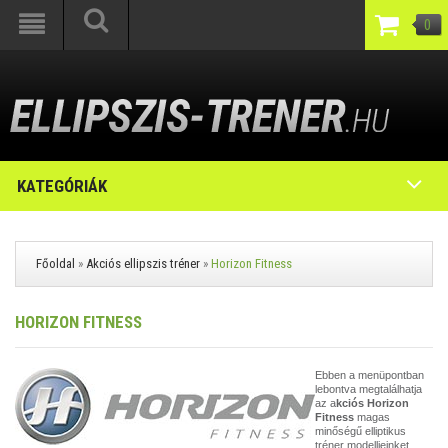
0
KATEGÓRIÁK
Főoldal
»
Akciós ellipszis tréner
»
Horizon Fitness
HORIZON FITNESS
Ebben a menüpontban
lebontva megtalálhatja
az a
kciós Horizon
Fitness
magas
minőségű elliptikus
tréner modelljeinket,