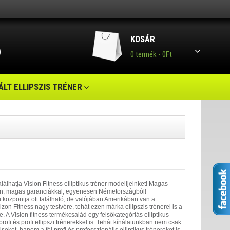
KOSÁR
0 termék - 0Ft
LT ELLIPSZIS TRÉNER
hatja Vision Fitness elliptikus tréner modelljeinket! Magas
on, magas garanciákkal, egyenesen Németországból!
 központja ott található, de valójában Amerikában van a
izon Fitness nagy testvére, tehát ezen márka ellipszis trénerei is a
A Vision fitness termékcsalád egy felsőkategóriás elliptikus
l profi és profi ellipszi trénerekkel is. Tehát kínálatunkban nem csak