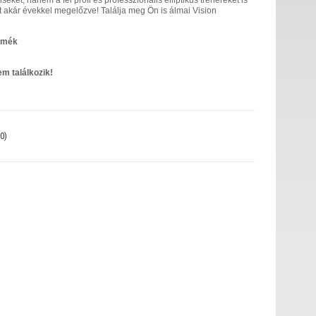
iseket, hanem a fél profi és professzionális elliptikus trénereket is
kat akár évekkel megelőzve! Találja meg Ön is álmai Vision
ermék
em találkozik!
0)