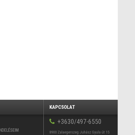
KAPCSOLAT
+3630/497-6550
ENDELÉSEIM
8900 Zalaegerszeg Juhász Gyula út 15