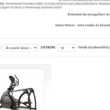
az otthoni felsőkategóriás luxus ellipsz
ják. Kiemelkedő technikai háttér, és tudás jellemzi ezen ellipszisjárókat is, társai
t! Legyen hű társa a mindennapi edzések során!
Évtizedek óta tesztgyőztes t
Vision Fitness - Ahol a tudás és kényel
:
LISTÁZÁS:
Termék összehasonlítás (