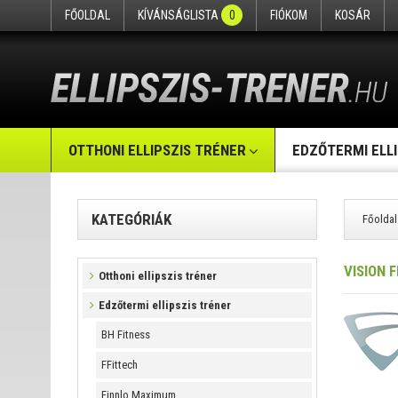
FŐOLDAL
KÍVÁNSÁGLISTA
0
FIÓKOM
KOSÁR
OTTHONI ELLIPSZIS TRÉNER
EDZŐTERMI ELL
KATEGÓRIÁK
Főoldal
VISION 
Otthoni ellipszis tréner
Edzőtermi ellipszis tréner
BH Fitness
FFittech
Finnlo Maximum