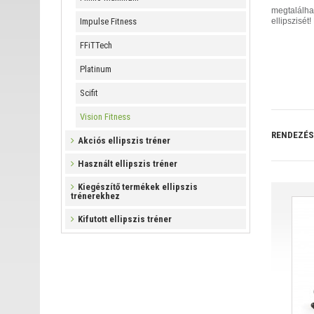
megtalálhat
Impulse Fitness
ellipszisé
FFiTTech
Platinum
Scifit
Vision Fitness
RENDEZÉS
Akciós ellipszis tréner
Használt ellipszis tréner
Kiegészítő termékek ellipszis
trénerekhez
Kifutott ellipszis tréner