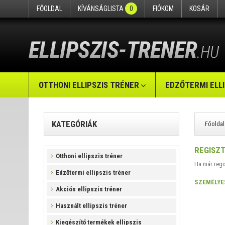
FŐOLDAL
KÍVÁNSÁGLISTA
0
FIÓKOM
KOSÁR
OTTHONI ELLIPSZIS TRÉNER
EDZŐTERMI ELL
KATEGÓRIÁK
Főoldal
REGISZ
Otthoni ellipszis tréner
Ha már regi
Edzőtermi ellipszis tréner
SZEMÉLYE
Akciós ellipszis tréner
Használt ellipszis tréner
Kiegészítő termékek ellipszis