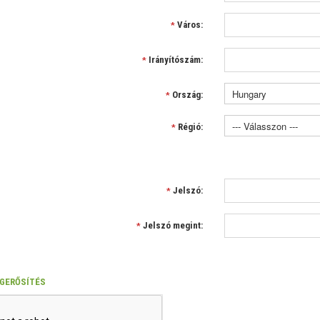
Város:
*
Irányítószám:
*
Ország:
*
Régió:
*
Jelszó:
*
Jelszó megint:
*
EGERŐSÍTÉS