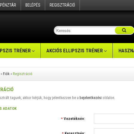
PÉNZTÁR
BELÉPÉS
REGISZTRÁCIÓ
IPSZIS TRÉNER
AKCIÓS ELLIPSZIS TRÉNER
HASZNÁ
»
Fiók
»
Regisztráció
TRÁCIÓ
sztrált tagunk, akkor kérjük, hogy jelentkezzen be a
bejelentkezési
oldalon.
S ADATOK
Vezetéknév:
*
Keresztnév:
*