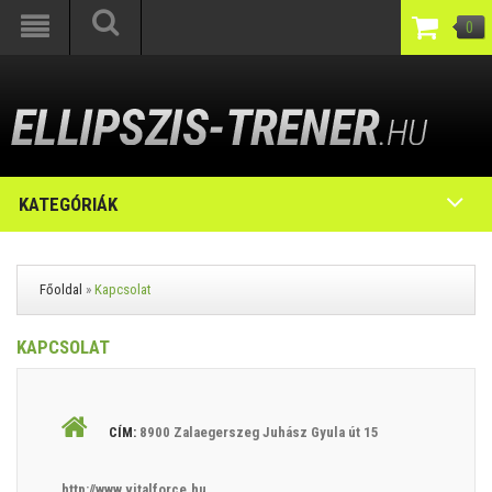
0
KATEGÓRIÁK
Főoldal
»
Kapcsolat
KAPCSOLAT
CÍM:
8900 Zalaegerszeg Juhász Gyula út 15
http://www.vitalforce.hu