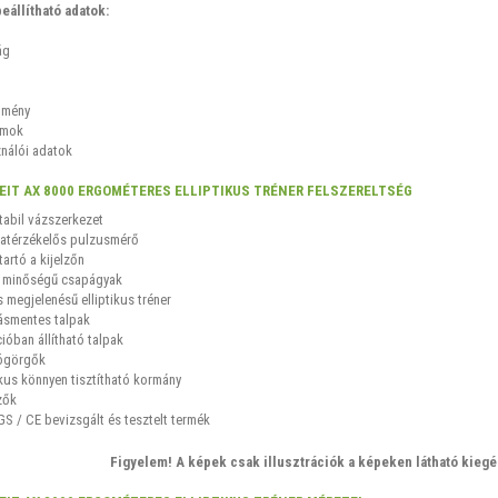
eállítható adatok:
ág
ítmény
amok
ználói adatok
EIT AX 8000 ERGOMÉTERES ELLIPTIKUS TRÉNER FELSZERELTSÉG
stabil vázszerkezet
atérzékelős pulzusmérő
tartó a kijelzőn
 minőségű csapágyak
 megjelenésű elliptikus tréner
smentes talpak
ióban állítható talpak
tógörgők
kus könnyen tisztítható kormány
zők
GS / CE bevizsgált és tesztelt termék
Figyelem! A képek csak illusztrációk a képeken látható kieg