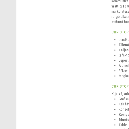
kommunikác
Wattig 10 
markolatérz
forgó alkat
otthoni ha
CHRISTOP
Lendke
Ellená
Teljes
Q fakt
Lépést
Áramel
Fékren
Meghaj
CHRISTOPE
Kijelzőj ada
Grafiku
Kék hát
Konzol
Kompat
Blueto
Tablet 