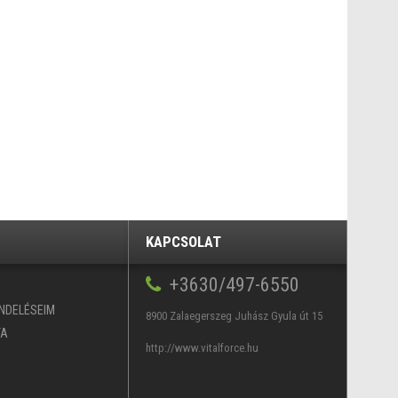
KAPCSOLAT
+3630/497-6550
ENDELÉSEIM
8900 Zalaegerszeg Juhász Gyula út 15
TA
http://www.vitalforce.hu