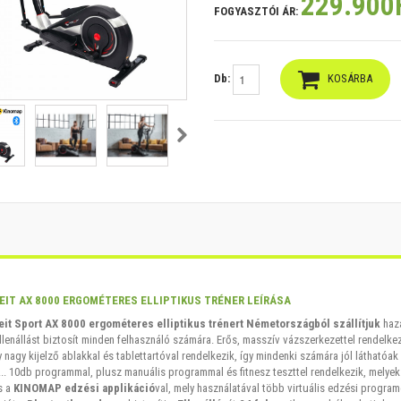
229.900
FOGYASZTÓI ÁR:
Db:
KOSÁRBA
S
IT AX 8000 ERGOMÉTERES ELLIPTIKUS TRÉNER LEÍRÁSA
eit Sport AX 8000 ergométeres elliptikus trénert
Németországból szállítjuk
hazá
llenállást biztosít minden felhasználó számára. Erős, masszív vázszerkezettel rendelke
y nagy kijelző ablakkal és tablettartóval rendelkezik, így mindenki számára jól láthatóak
... 10db programmal, plusz manuális programmal és fitnesz teszttel rendelkezik, melye
s a
KINOMAP edzési applikáció
val, mely használatával több virtuális edzési program