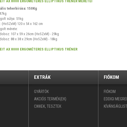
EIT AX 8000 ERGOMÉTERES ELLIPTIKUS TRÉNER MÉRETEI
lis teherbírása: 150Kg
 47kg
olt súlya: 51kg
: (HxSZxM) 120 x 54 x 162 cm
olt mérete:
doboz: 107 x 59 x 26cm (HxSZxM) - 29kg
doboz: 88 x 38 x 29cm (HxSZxM) - 18kg
EIT AX 8000 ERGOMÉTERES ELLIPTIKUS TRÉNER
EXTRÁK
FIÓKOM
GYÁRTÓK
FIÓKOM
AKCIÓS TERMÉK(EK)
EDDIGI MEGR
CIKKEK, TESZTEK
KÍVÁNSÁGLIS