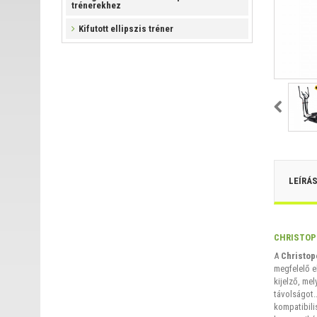
trénerekhez
Kifutott ellipszis tréner
LEÍRÁ
CHRISTOPE
A
Christop
megfelelő e
kijelző, mel
távolságot.
kompatibili