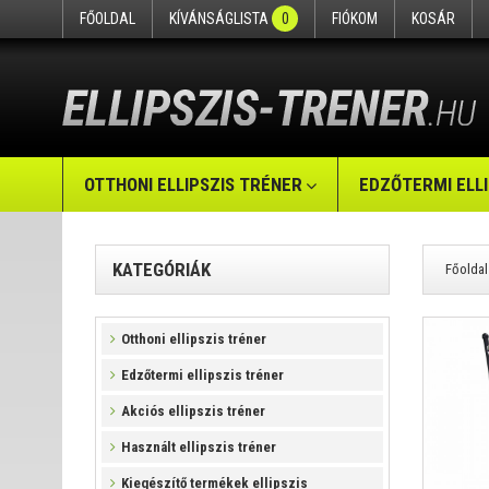
FŐOLDAL
KÍVÁNSÁGLISTA
0
FIÓKOM
KOSÁR
OTTHONI ELLIPSZIS TRÉNER
EDZŐTERMI ELL
KATEGÓRIÁK
Főoldal
Otthoni ellipszis tréner
Edzőtermi ellipszis tréner
Akciós ellipszis tréner
Használt ellipszis tréner
Kiegészítő termékek ellipszis