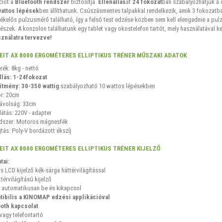
iót a
Bluetooth rendszer
biztosítja.
Ellenállás
át
24 fokozat
ban szabályozhatjuk a c
wattos lépések
ben állíthatunk. Csúszásmentes talpakkal rendelkezik, amik 3 fokozatba
ékelős pulzusmérő található, így a felső test edzése közben sem kell elengednie a pu
részek. A konzolon találhatunk egy tablet vagy okostelefon tartót, mely használatával k
sználatra tervezve!
EIT AX 8000 ERGOMÉTERES ELLIPTIKUS TRÉNER MŰSZAKI ADATOK
rék: 8kg - nettó
llás: 1-24fokozat
ítmény: 30-350 wattig
szabályozható 10 wattos lépésekben
or: 20cm
ávolság: 33cm
látás: 220V - adapter
dszer: Motoros mágnesfék
tás: Poly-V bordázott ékszíj
IT AX 8000 ERGOMÉTERES ELLIPTIKUS TRÉNER KIJELZŐ
tai:
s LCD kijelző kék-sárga háttérvilágítással
térvilágítású kijelző
 automatikusan be és kikapcsol
ibilis a KINOMAP edzési applikációval
oth kapcsolat
vagy telefontartó