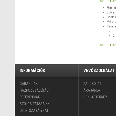
CHRISTOP
Maximá
Súlya:
Csomag
Mérete
Csomag
1 
2 
CHRISTOP
INFORMÁCIÓK
VEVŐSZOLGÁLAT
GARANCIÁK
KAPCSOLAT
HÁZHOZSZÁLLÍTÁS
ÁRAJÁNLAT
REFERENCIÁK
HONLAPTÉRKÉP
SZOLGÁLTATÁSAINK
ÜZLETSZABÁLYZAT