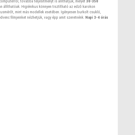
omputerről, továbbá teljesítményt is állíthatjuk, melyet
30-350
n állíthatóak. Higiénikus könnyen tisztítható az edző karokon
lzusmérőt, mint más modellek esetében. Igényesen burkolt csukló,
edvenc filmjeinket nézhetjük, vagy épp amit szeretnénk.
Napi 3-4 órás