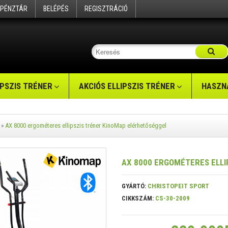
PÉNZTÁR
BELÉPÉS
REGISZTRÁCIÓ
IPSZIS TRÉNER
AKCIÓS ELLIPSZIS TRÉNER
HASZNÁ
»
AX 8000 ergométeres ellipszis tréner KinoMap elérhetőséggel
AX 8000 ERGOMÉTERES ELLI
GYÁRTÓ:
CHRISTOPEIT SPORT
CIKKSZÁM:
CS-30-2009