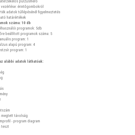
atérzékelős pulzusmérő
 vezérlése: érintőgombokról
rték adatok túllépésénél figyelmeztetés
ható határértékek
amok száma: 10 db
elhasználói programok: 5db
őre beállított programok száma: 5
anuális program: 1
ulzus alapú program: 4
stzsír program: 1
az alábbi adatok láthatóak:
ség
ág
lás
tmény
r
atszám
 megtett távolság
mprofil - program diagram
 teszt