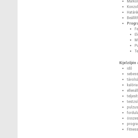
Markol
Konzol
Határé
Beállít
Progr
F
El
M
P
Te
Kijelzőjén 
idő
sebes
távols
kalória
ellenál
teljesí
testzsí
pulzus
fordul
összes
progra
Fitness