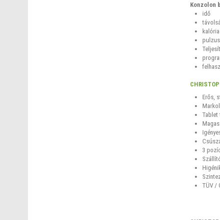
Konzolon b
idő
távols
kalória
pulzus
Teljes
progr
felhas
CHRISTOP
Erős, 
Markol
Tablet 
Magas
Igényes
Csúszá
3 pozíc
Szállí
Higéni
Szinte
TÜV / 