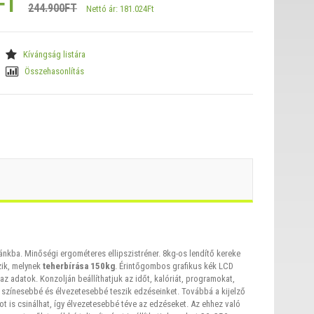
FT
244.900FT
Nettó ár: 181.024Ft
Kívángság listára
Összehasonlítás
nkba. Minőségi ergométeres ellipszistréner. 8kg-os lendítő kereke
zik, melynek
teherbírása 150kg
. Érintőgombos grafikus kék LCD
 az adatok. Konzolján beállíthatjuk az időt, kalóriát, programokat,
k színesebbé és élvezetesebbé teszik edzéseinket. Továbbá a kijelző
ot is csinálhat, így élvezetesebbé téve az edzéseket. Az ehhez való