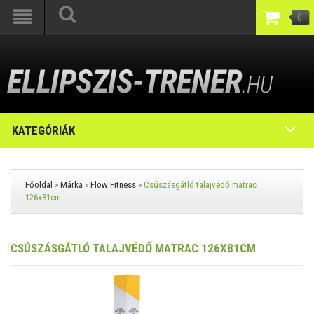
0
KATEGÓRIÁK
Főoldal
»
Márka
»
Flow Fitness
»
Csúszásgátló talajvédő matrac
126x81cm
CSÚSZÁSGÁTLÓ TALAJVÉDŐ MATRAC 126X81CM