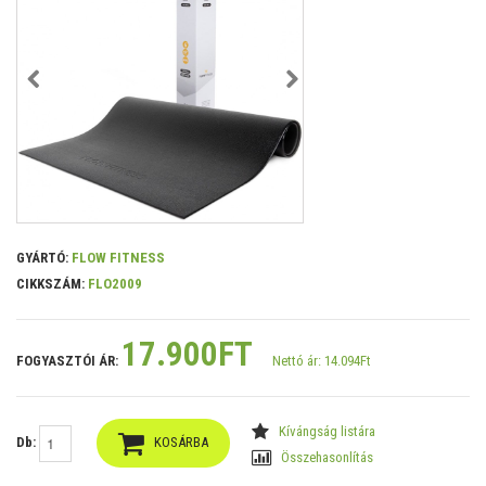
GYÁRTÓ:
FLOW FITNESS
CIKKSZÁM:
FLO2009
17.900FT
FOGYASZTÓI ÁR:
Nettó ár: 14.094Ft
Kívángság listára
Db:
KOSÁRBA
Összehasonlítás