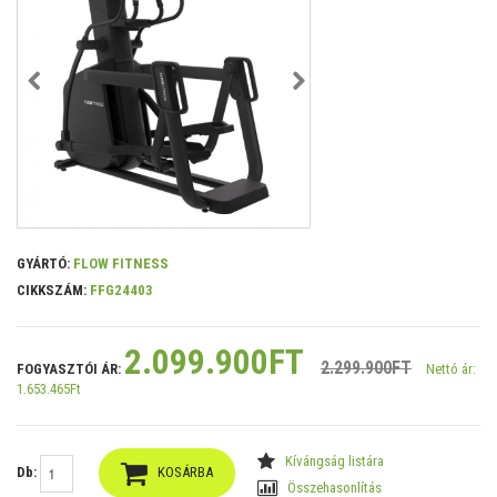
GYÁRTÓ:
FLOW FITNESS
CIKKSZÁM:
FFG24403
2.099.900FT
2.299.900FT
FOGYASZTÓI ÁR:
Nettó ár:
1.653.465Ft
Kívángság listára
Db:
KOSÁRBA
Összehasonlítás