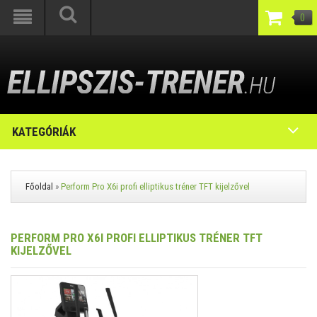
0
KATEGÓRIÁK
Főoldal
»
Perform Pro X6i profi elliptikus tréner TFT kijelzővel
PERFORM PRO X6I PROFI ELLIPTIKUS TRÉNER TFT
KIJELZŐVEL