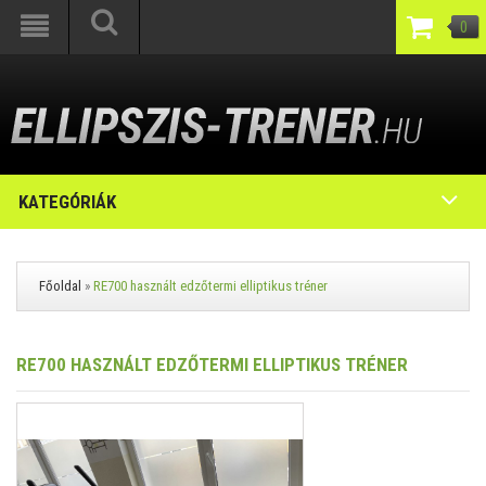
0
KATEGÓRIÁK
Főoldal
»
RE700 használt edzőtermi elliptikus tréner
RE700 HASZNÁLT EDZŐTERMI ELLIPTIKUS TRÉNER