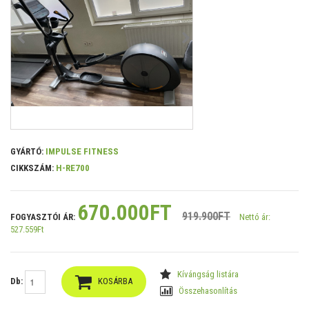
GYÁRTÓ:
IMPULSE FITNESS
CIKKSZÁM:
H-RE700
670.000FT
919.900FT
FOGYASZTÓI ÁR:
Nettó ár:
527.559Ft
Kívángság listára
Db:
KOSÁRBA
Összehasonlítás