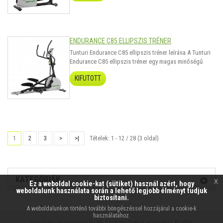
melyhez egy kb 12-14kg-os lendítőkerék és 32kg-os
lendítő tömeg társul...
ENDURANCE C85 ELLIPSZIS TRÉNER
Tunturi Endurance C85 ellipszis tréner leírása A Tunturi
Endurance C85 ellipszis tréner egy magas minőségű
ellipszis, mely otthoni és félprofesszionális használatra
KIFUTOTT
is alkalmas. Extra nagy 150kg-os teherbírással
rendelkezik, melyhez egy kb 10-12kg-os lendítőkerék és
36kg-os lendítő tömeg tár..
1
2
3
>
>|
Tételek: 1 - 12 / 28 (3 oldal)
KATEGÓRIÁK
x
Ez a weboldal cookie-kat (sütiket) használ azért, hogy
weboldalunk használata során a lehető legjobb élményt tudjuk
biztosítani.
A weboldalunkon történő további böngészéssel hozzájárul a cookie-k
használatához.
Készítette:
Matrixonline.hu Kft.
Ellipszis-Tréner webáruház © 2026