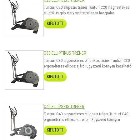
C20 ELLIPSZIS TRÉNER
Tunturi C20 ellipszis tréner Tunturi C20 mágnesfékes
elliptikus gép mely szinte teljesen hangtalan
működésével és 28 kg-os lendítőtömegével megfelel
KIFUTOTT
minden igénynek. A Tunturi C20 ellipszis tréner nagy
előnye, hogy nem igényel hálózati áramforrást,
(generátorral rendelkezik) ezért szabadon mo..
C30 ELLIPTIKUS TRÉNER
Tunturi C30 ergométeres elliptikus tréner Tunturi C30
ergométeres ellipszisjáró. Egyszerű könnyen kezelhető
ergométeres ellipszisjáró, 28kg-os lendítő tömeggel,
KIFUTOTT
mely 250watt-ig szabályozható. 23 programmal és 6
ablakos színes LCD kijelzővel szerelve. Mindenki
megtalálja a szükséges edzésmódot..
C40 ELLIPSZIS TRÉNER
Tunturi C40 ergométeres ellipszis tréner Tunturi C40
ergométeres ellipszis tréner - Egyszerű könnyen
kezelhető ergométeres elliptikus trainer, 28kg-os
KIFUTOTT
lendkerékkel mely 350watt-ig szabályozható. 121
programmal és LCD kijelzővel szerelve. Mindenki