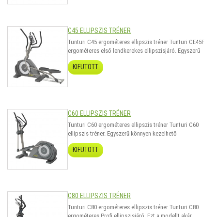
megtalálja a szükséges edzésmódot, Testzsírszá..
C45 ELLIPSZIS TRÉNER
Tunturi C45 ergométeres ellipszis tréner Tunturi CE45F
ergométeres első lendkerekes ellipszisjáró. Egyszerű
könnyen kezelhető ergométeres ellipszisjáró, 34kg-os
KIFUTOTT
lendítő tömeg, mely 350watt-ig szabályozható. 121
programmal és LCD kijelzővel szerelve. Mindenki
megtalálja a szükséges edzésmódot,..
C60 ELLIPSZIS TRÉNER
Tunturi C60 ergométeres ellipszis tréner Tunturi C60
ellipszis tréner. Egyszerű könnyen kezelhető
ergométeres ellipszisjáró, 34kg-os lendítő tömeg, mely
KIFUTOTT
350watt-ig szabályozható. 121 programmal és színes
LCD kijelzővel szerelve. Mindenki megtalálja a
szükséges edzésmódot, Testzsírszázalékméré..
C80 ELLIPSZIS TRÉNER
Tunturi C80 ergométeres ellipszis tréner Tunturi C80
ergométeres Profi ellipszisjáró. Ezt a modellt akár