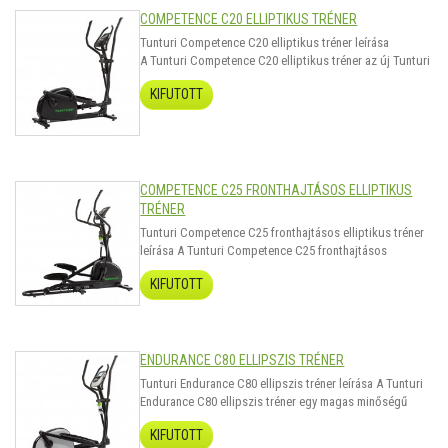
COMPETENCE C20 ELLIPTIKUS TRÉNER
Tunturi Competence C20 elliptikus tréner leírása
A Tunturi Competence C20 elliptikus tréner az új Tunturi
Competence sorozat beveztő modellje. Sportos
KIFUTOTT
kijelzővel és bruttó kb 8-10kg-os lendkerékkel látták el.
Az ellipszis lendítő tömege 28kg, mely ne tévesszen meg
senkit, az összes..
COMPETENCE C25 FRONTHAJTÁSOS ELLIPTIKUS
TRÉNER
Tunturi Competence C25 fronthajtásos elliptikus tréner
leírása A Tunturi Competence C25 fronthajtásos
elliptikus tréner az új Tunturi Competence sorozat
KIFUTOTT
beveztő modellje az első lendkerekes kategóriában.
Sportos kijelzővel és bruttó kb 8-10kg-os lendkerékkel
látták el. Az ellipszis..
ENDURANCE C80 ELLIPSZIS TRÉNER
Tunturi Endurance C80 ellipszis tréner leírása A Tunturi
Endurance C80 ellipszis tréner egy magas minőségű
ellipszis, mely otthoni professzionális használatra
KIFUTOTT
alkalmas. Extra nagy 150kg-os teherbírással rendelkezik,