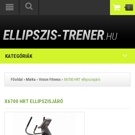
0
KATEGÓRIÁK
Főoldal
»
Márka
»
Vision Fitness
»
X6700 HRT ellipszisjáró
X6700 HRT ELLIPSZISJÁRÓ